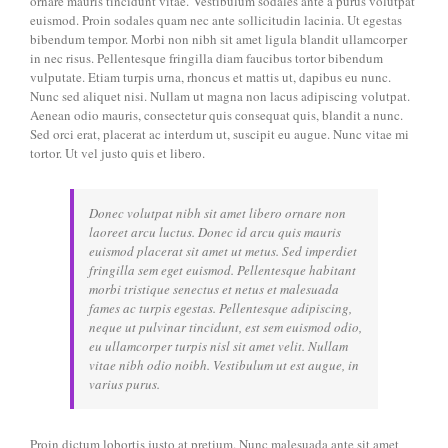
ornare mauris tincidunt vitae. Vestibulum sodales ante a purus volutpat
euismod. Proin sodales quam nec ante sollicitudin lacinia. Ut egestas
bibendum tempor. Morbi non nibh sit amet ligula blandit ullamcorper
in nec risus. Pellentesque fringilla diam faucibus tortor bibendum
vulputate. Etiam turpis urna, rhoncus et mattis ut, dapibus eu nunc.
Nunc sed aliquet nisi. Nullam ut magna non lacus adipiscing volutpat.
Aenean odio mauris, consectetur quis consequat quis, blandit a nunc.
Sed orci erat, placerat ac interdum ut, suscipit eu augue. Nunc vitae mi
tortor. Ut vel justo quis et libero.
Donec volutpat nibh sit amet libero ornare non
laoreet arcu luctus. Donec id arcu quis mauris
euismod placerat sit amet ut metus. Sed imperdiet
fringilla sem eget euismod. Pellentesque habitant
morbi tristique senectus et netus et malesuada
fames ac turpis egestas. Pellentesque adipiscing,
neque ut pulvinar tincidunt, est sem euismod odio,
eu ullamcorper turpis nisl sit amet velit. Nullam
vitae nibh odio noibh. Vestibulum ut est augue, in
varius purus.
Proin dictum lobortis justo at pretium. Nunc malesuada ante sit amet