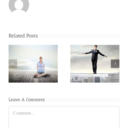
Related Posts
e
Fusce Tincidunt Augue
Leave A Comment
Comment