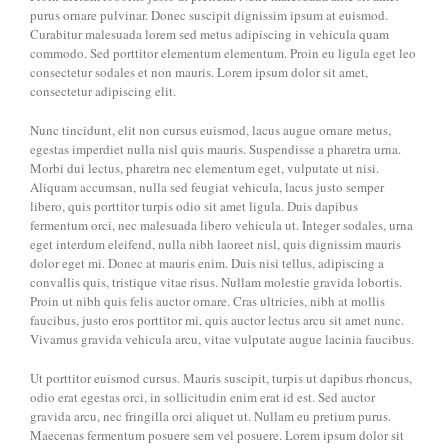
purus ornare pulvinar. Donec suscipit dignissim ipsum at euismod.
Curabitur malesuada lorem sed metus adipiscing in vehicula quam
commodo. Sed porttitor elementum elementum. Proin eu ligula eget leo
consectetur sodales et non mauris. Lorem ipsum dolor sit amet,
consectetur adipiscing elit.
Nunc tincidunt, elit non cursus euismod, lacus augue ornare metus,
egestas imperdiet nulla nisl quis mauris. Suspendisse a pharetra urna.
Morbi dui lectus, pharetra nec elementum eget, vulputate ut nisi.
Aliquam accumsan, nulla sed feugiat vehicula, lacus justo semper
libero, quis porttitor turpis odio sit amet ligula. Duis dapibus
fermentum orci, nec malesuada libero vehicula ut. Integer sodales, urna
eget interdum eleifend, nulla nibh laoreet nisl, quis dignissim mauris
dolor eget mi. Donec at mauris enim. Duis nisi tellus, adipiscing a
convallis quis, tristique vitae risus. Nullam molestie gravida lobortis.
Proin ut nibh quis felis auctor ornare. Cras ultricies, nibh at mollis
faucibus, justo eros porttitor mi, quis auctor lectus arcu sit amet nunc.
Vivamus gravida vehicula arcu, vitae vulputate augue lacinia faucibus.
Ut porttitor euismod cursus. Mauris suscipit, turpis ut dapibus rhoncus,
odio erat egestas orci, in sollicitudin enim erat id est. Sed auctor
gravida arcu, nec fringilla orci aliquet ut. Nullam eu pretium purus.
Maecenas fermentum posuere sem vel posuere. Lorem ipsum dolor sit