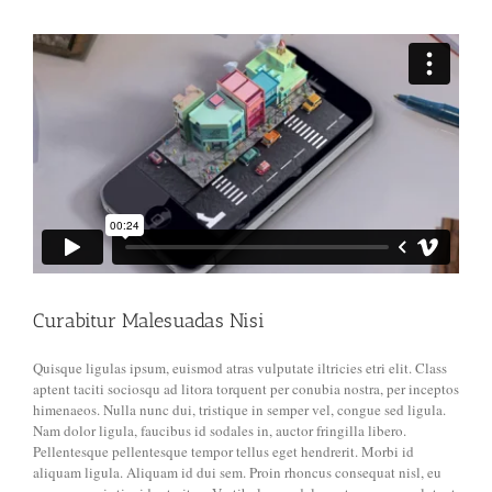
Curabitur Malesuadas Nisi
Quisque ligulas ipsum, euismod atras vulputate iltricies etri elit. Class
aptent taciti sociosqu ad litora torquent per conubia nostra, per inceptos
himenaeos. Nulla nunc dui, tristique in semper vel, congue sed ligula.
Nam dolor ligula, faucibus id sodales in, auctor fringilla libero.
Pellentesque pellentesque tempor tellus eget hendrerit. Morbi id
aliquam ligula. Aliquam id dui sem. Proin rhoncus consequat nisl, eu