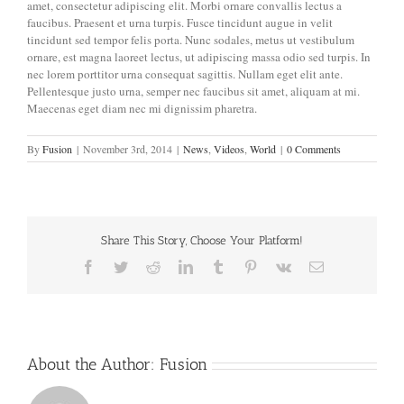
amet, consectetur adipiscing elit. Morbi ornare convallis lectus a
faucibus. Praesent et urna turpis. Fusce tincidunt augue in velit
tincidunt sed tempor felis porta. Nunc sodales, metus ut vestibulum
ornare, est magna laoreet lectus, ut adipiscing massa odio sed turpis. In
nec lorem porttitor urna consequat sagittis. Nullam eget elit ante.
Pellentesque justo urna, semper nec faucibus sit amet, aliquam at mi.
Maecenas eget diam nec mi dignissim pharetra.
By
Fusion
|
November 3rd, 2014
|
News
,
Videos
,
World
|
0 Comments
Share This Story, Choose Your Platform!
Facebook
Twitter
Reddit
LinkedIn
Tumblr
Pinterest
Vk
Email
About the Author:
Fusion