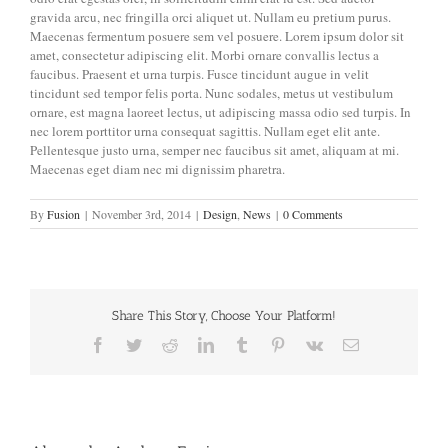
gravida arcu, nec fringilla orci aliquet ut. Nullam eu pretium purus.
Maecenas fermentum posuere sem vel posuere. Lorem ipsum dolor sit
amet, consectetur adipiscing elit. Morbi ornare convallis lectus a
faucibus. Praesent et urna turpis. Fusce tincidunt augue in velit
tincidunt sed tempor felis porta. Nunc sodales, metus ut vestibulum
ornare, est magna laoreet lectus, ut adipiscing massa odio sed turpis. In
nec lorem porttitor urna consequat sagittis. Nullam eget elit ante.
Pellentesque justo urna, semper nec faucibus sit amet, aliquam at mi.
Maecenas eget diam nec mi dignissim pharetra.
By
Fusion
|
November 3rd, 2014
|
Design
,
News
|
0 Comments
Share This Story, Choose Your Platform!
Facebook
Twitter
Reddit
LinkedIn
Tumblr
Pinterest
Vk
Email