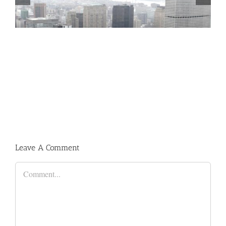
lesuada Fames Aci
Leave A Comment
Comment