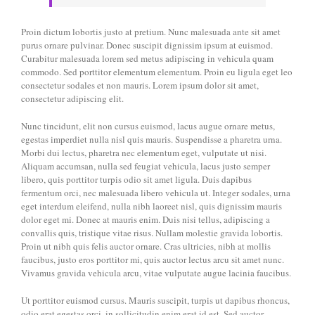
Proin dictum lobortis justo at pretium. Nunc malesuada ante sit amet
purus ornare pulvinar. Donec suscipit dignissim ipsum at euismod.
Curabitur malesuada lorem sed metus adipiscing in vehicula quam
commodo. Sed porttitor elementum elementum. Proin eu ligula eget leo
consectetur sodales et non mauris. Lorem ipsum dolor sit amet,
consectetur adipiscing elit.
Nunc tincidunt, elit non cursus euismod, lacus augue ornare metus,
egestas imperdiet nulla nisl quis mauris. Suspendisse a pharetra urna.
Morbi dui lectus, pharetra nec elementum eget, vulputate ut nisi.
Aliquam accumsan, nulla sed feugiat vehicula, lacus justo semper
libero, quis porttitor turpis odio sit amet ligula. Duis dapibus
fermentum orci, nec malesuada libero vehicula ut. Integer sodales, urna
eget interdum eleifend, nulla nibh laoreet nisl, quis dignissim mauris
dolor eget mi. Donec at mauris enim. Duis nisi tellus, adipiscing a
convallis quis, tristique vitae risus. Nullam molestie gravida lobortis.
Proin ut nibh quis felis auctor ornare. Cras ultricies, nibh at mollis
faucibus, justo eros porttitor mi, quis auctor lectus arcu sit amet nunc.
Vivamus gravida vehicula arcu, vitae vulputate augue lacinia faucibus.
Ut porttitor euismod cursus. Mauris suscipit, turpis ut dapibus rhoncus,
odio erat egestas orci, in sollicitudin enim erat id est. Sed auctor