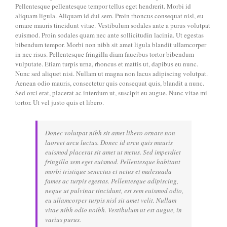
Pellentesque pellentesque tempor tellus eget hendrerit. Morbi id
aliquam ligula. Aliquam id dui sem. Proin rhoncus consequat nisl, eu
ornare mauris tincidunt vitae. Vestibulum sodales ante a purus volutpat
euismod. Proin sodales quam nec ante sollicitudin lacinia. Ut egestas
bibendum tempor. Morbi non nibh sit amet ligula blandit ullamcorper
in nec risus. Pellentesque fringilla diam faucibus tortor bibendum
vulputate. Etiam turpis urna, rhoncus et mattis ut, dapibus eu nunc.
Nunc sed aliquet nisi. Nullam ut magna non lacus adipiscing volutpat.
Aenean odio mauris, consectetur quis consequat quis, blandit a nunc.
Sed orci erat, placerat ac interdum ut, suscipit eu augue. Nunc vitae mi
tortor. Ut vel justo quis et libero.
Donec volutpat nibh sit amet libero ornare non
laoreet arcu luctus. Donec id arcu quis mauris
euismod placerat sit amet ut metus. Sed imperdiet
fringilla sem eget euismod. Pellentesque habitant
morbi tristique senectus et netus et malesuada
fames ac turpis egestas. Pellentesque adipiscing,
neque ut pulvinar tincidunt, est sem euismod odio,
eu ullamcorper turpis nisl sit amet velit. Nullam
vitae nibh odio noibh. Vestibulum ut est augue, in
varius purus.