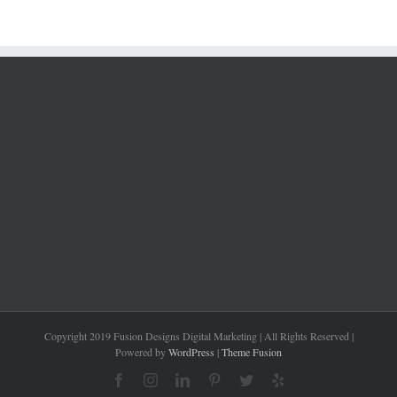
Copyright 2019 Fusion Designs Digital Marketing | All Rights Reserved |
Powered by
WordPress
|
Theme Fusion
Facebook
Instagram
LinkedIn
Pinterest
Twitter
Yelp