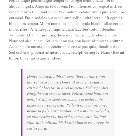
Pellentesque pellentesque tempor tellus eget hendrerit. Morbi id
aliquam ligula. Aliquam id dui sem. Proin rhoncus consequat nisl, eu
ornare mauris tincidunt vitae. Vestibulum sodales ante a purus volutpat
euismod. Proin sodales quam nec ante sollicitudin lacinia. Ut egestas
bibendum tempor. Morbi non nibh sit amet ligula blandit ullamcorper
in nec risus. Pellentesque fringilla diam faucibus tortor bibendum
vulputate. Etiam turpis urna, rhoncus et mattis ut, dapibus eu nunc.
Nunc sed aliquet nisi. Nullam ut magna non lacus adipiscing volutpat.
Aenean odio mauris, consectetur quis consequat quis, blandit a nunc.
Sed orci erat, placerat ac interdum ut, suscipit eu augue. Nunc vitae mi
tortor. Ut vel justo quis et libero.
Donec volutpat nibh sit amet libero ornare non
laoreet arcu luctus. Donec id arcu quis mauris
euismod placerat sit amet ut metus. Sed imperdiet
fringilla sem eget euismod. Pellentesque habitant
morbi tristique senectus et netus et malesuada
fames ac turpis egestas. Pellentesque adipiscing,
neque ut pulvinar tincidunt, est sem euismod odio,
eu ullamcorper turpis nisl sit amet velit. Nullam
vitae nibh odio noibh. Vestibulum ut est augue, in
varius purus.