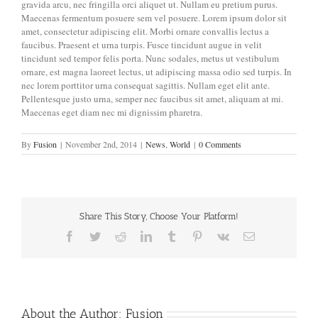
gravida arcu, nec fringilla orci aliquet ut. Nullam eu pretium purus.
Maecenas fermentum posuere sem vel posuere. Lorem ipsum dolor sit
amet, consectetur adipiscing elit. Morbi ornare convallis lectus a
faucibus. Praesent et urna turpis. Fusce tincidunt augue in velit
tincidunt sed tempor felis porta. Nunc sodales, metus ut vestibulum
ornare, est magna laoreet lectus, ut adipiscing massa odio sed turpis. In
nec lorem porttitor urna consequat sagittis. Nullam eget elit ante.
Pellentesque justo urna, semper nec faucibus sit amet, aliquam at mi.
Maecenas eget diam nec mi dignissim pharetra.
By
Fusion
|
November 2nd, 2014
|
News
,
World
|
0 Comments
Share This Story, Choose Your Platform!
Facebook
Twitter
Reddit
LinkedIn
Tumblr
Pinterest
Vk
Email
About the Author:
Fusion