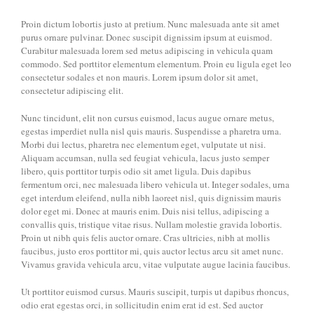
Proin dictum lobortis justo at pretium. Nunc malesuada ante sit amet
purus ornare pulvinar. Donec suscipit dignissim ipsum at euismod.
Curabitur malesuada lorem sed metus adipiscing in vehicula quam
commodo. Sed porttitor elementum elementum. Proin eu ligula eget leo
consectetur sodales et non mauris. Lorem ipsum dolor sit amet,
consectetur adipiscing elit.
Nunc tincidunt, elit non cursus euismod, lacus augue ornare metus,
egestas imperdiet nulla nisl quis mauris. Suspendisse a pharetra urna.
Morbi dui lectus, pharetra nec elementum eget, vulputate ut nisi.
Aliquam accumsan, nulla sed feugiat vehicula, lacus justo semper
libero, quis porttitor turpis odio sit amet ligula. Duis dapibus
fermentum orci, nec malesuada libero vehicula ut. Integer sodales, urna
eget interdum eleifend, nulla nibh laoreet nisl, quis dignissim mauris
dolor eget mi. Donec at mauris enim. Duis nisi tellus, adipiscing a
convallis quis, tristique vitae risus. Nullam molestie gravida lobortis.
Proin ut nibh quis felis auctor ornare. Cras ultricies, nibh at mollis
faucibus, justo eros porttitor mi, quis auctor lectus arcu sit amet nunc.
Vivamus gravida vehicula arcu, vitae vulputate augue lacinia faucibus.
Ut porttitor euismod cursus. Mauris suscipit, turpis ut dapibus rhoncus,
odio erat egestas orci, in sollicitudin enim erat id est. Sed auctor