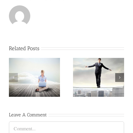
Related Posts
e
Fusce Tincidunt Augue
Leave A Comment
Comment